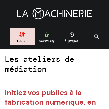
Coworking
À propos
Fablab
Les ateliers de
médiation
Initiez vos publics à la
fabrication numérique, en